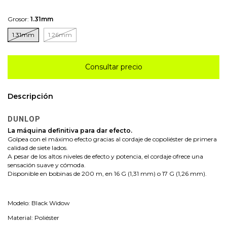
Grosor:
1.31mm
1.31mm
1.26mm
Descripción
DUNLOP
La máquina definitiva para dar efecto.
Golpea con el máximo efecto gracias al cordaje de copoliéster de primera
calidad de siete lados.
A pesar de los altos niveles de efecto y potencia, el cordaje ofrece una
sensación suave y cómoda.
Disponible en bobinas de 200 m, en 16 G (1,31 mm) o 17 G (1,26 mm).
Modelo: Black Widow
Material: Poliéster