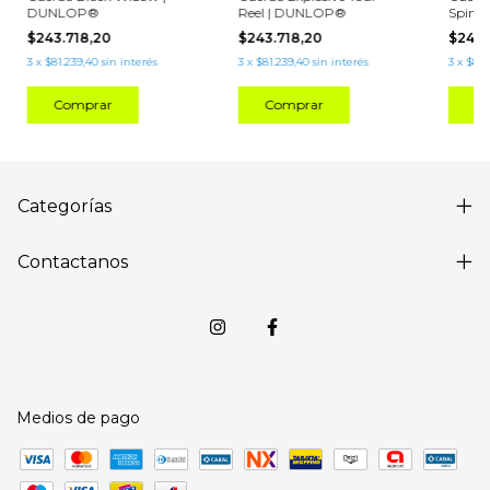
DUNLOP®
Reel | DUNLOP®
Spin R
mm
$243.718,20
$243.718,20
$243.
3
x
$81.239,40
sin interés
3
x
$81.239,40
sin interés
3
x
$81.
C
Categorías
Contactanos
Medios de pago