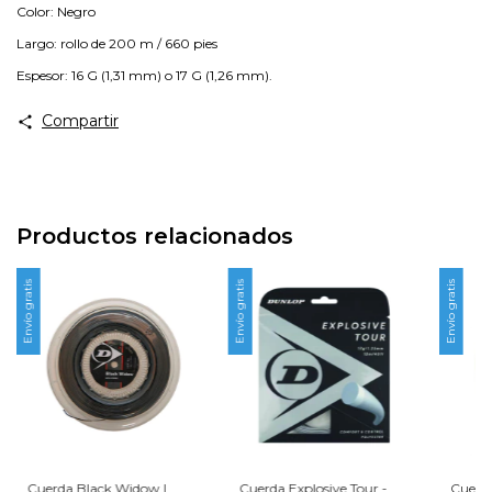
Color: Negro
Largo: rollo de 200 m / 660 pies
Espesor: 16 G (1,31 mm) o 17 G (1,26 mm).
Compartir
Productos relacionados
Envío gratis
Envío gratis
Envío gratis
Cuerda Black Widow |
Cuerda Explosive Tour -
Cuerda