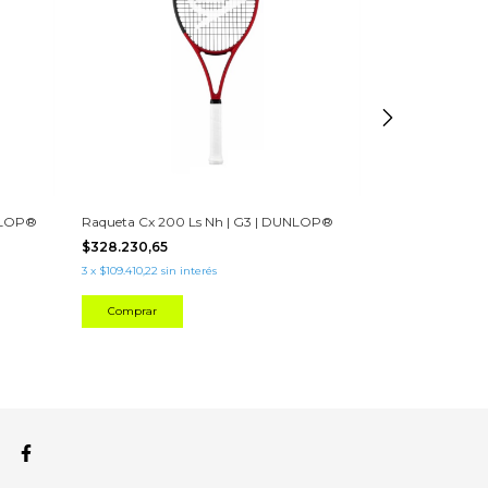
NLOP®
Raqueta Cx 200 Ls Nh | G3 | DUNLOP®
Raqueta LX 80
$328.230,65
$468.899,20
3
x
$109.410,22
sin interés
3
x
$156.299,73
sin 
Comprar
Comprar