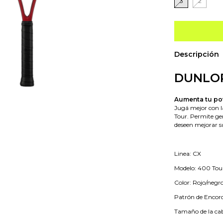
3
2
Descripción
DUNLO
Aumenta tu po
Jugá mejor con la
Tour. Permite gen
deseen mejorar s
Linea: CX
Modelo: 400 Tou
Color: Rojo/negr
Patrón de Encord
Tamaño de la cab