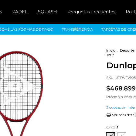
S
PADEL
SQUASH
Preguntas Frecuentes
Polí
 LAS FORMAS DE PAGO
TRANSFERENCIA
TARJETAS DE CREDITO
Inicio
.
Deporte
Tour
Dunlop
SKU:
UTRVFV105
$468.899
Precio sin impue
3
cuotas sin inte
Ver más detal
Grip:
3