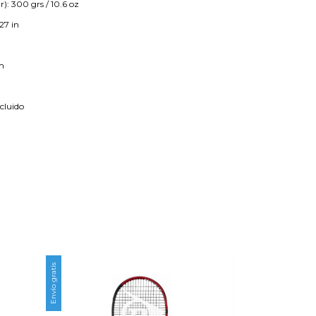
r): 300 grs / 10.6 oz
27 in
m
cluido
Envío gratis
Envío gratis