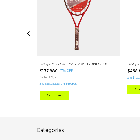
G3 Y G2 |
RAQUETA CX TEAM 275 | DUNLOP®
RAQUE
$177.880
-
17
%
OFF
$468.
$214.109,50
3
x
$156
3
x
$59.293,33
sin interés
Co
Comprar
Categorías