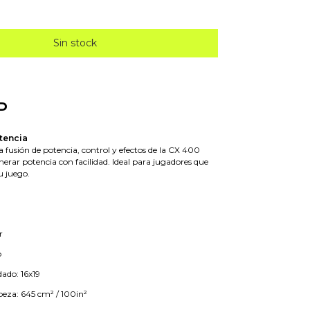
P
tencia
 fusión de potencia, control y efectos de la CX 400
erar potencia con facilidad. Ideal para jugadores que
u juego.
r
o
ado: 16x19
eza: 645 cm² / 100in²