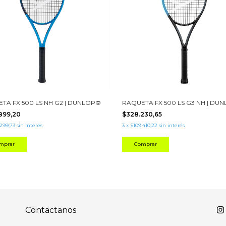
TA FX 500 LS NH G2 | DUNLOP®
RAQUETA FX 500 LS G3 NH | DU
899,20
$328.230,65
.299,73
sin interés
3
x
$109.410,22
sin interés
mprar
Comprar
Contactanos