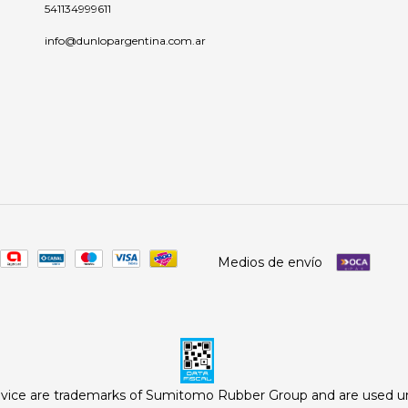
541134999611
info@dunlopargentina.com.ar
Medios de envío
evice are trademarks of Sumitomo Rubber Group and are used u