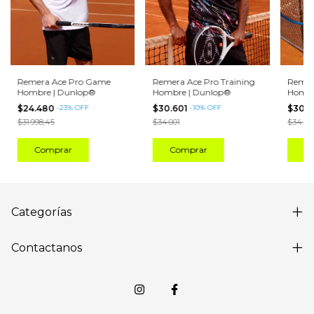
Remera Ace Pro Game
Remera Ace Pro Training
Remera
Hombre | Dunlop®
Hombre | Dunlop®
Hombr
Turqu
$24.480
-
23
%
OFF
$30.601
-
10
%
OFF
$30.6
$31.998,45
$34.001
$34.00
Comprar
Comprar
C
Categorías
Contactanos