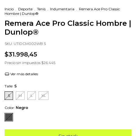
Inicio
.
Deporte
.
Tenis
.
Indumentaria
.
Remera Ace Pro Classic
Hombre | Dunlop®
Remera Ace Pro Classic Hombre |
Dunlop®
SKU:
UTIDCM002WB S
$31.998,45
Precio sin impuestos
$26.445
Ver más detalles
Talle:
S
S
M
L
XL
Color:
Negro