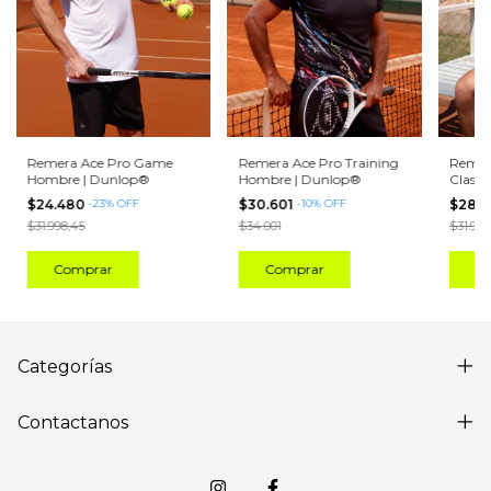
Remera Ace Pro Game
Remera Ace Pro Training
Remer
Hombre | Dunlop®
Hombre | Dunlop®
Class
$24.480
-
23
%
OFF
$30.601
-
10
%
OFF
$28.
$31.998,45
$34.001
$31.998
Comprar
Comprar
C
Categorías
Contactanos