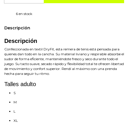
6
en stock
Descripción
Descripción
Confeccionada en textil DryFit, esta remera de tenis está pensada para
quienes dan todo en la cancha. Su material liviano y respirable absorbe el
sudor de forma eficiente, manteniéndote fresco y seco durante todo el
juego. Su tacto suave, secado rápido y flexibilidad total te ofrecen libertad
de movimiento y confort superior. Rendí al máximo con una prenda
hecha para seguir tu ritmo.
Talles adulto
S
M
L
XL