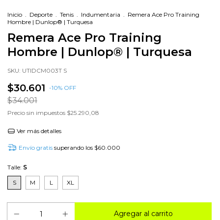
Inicio
.
Deporte
.
Tenis
.
Indumentaria
.
Remera Ace Pro Training
Hombre | Dunlop® | Turquesa
Remera Ace Pro Training
Hombre | Dunlop® | Turquesa
SKU:
UTIDCM003T S
$30.601
-
10
%
OFF
$34.001
Precio sin impuestos
$25.290,08
Ver más detalles
Envío gratis
superando los
$60.000
Talle:
S
S
M
L
XL