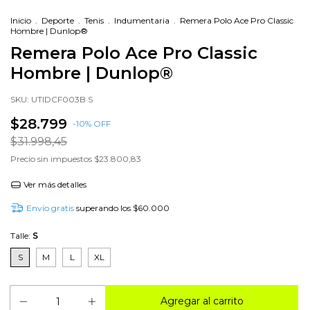
Inicio
.
Deporte
.
Tenis
.
Indumentaria
.
Remera Polo Ace Pro Classic
Hombre | Dunlop®
Remera Polo Ace Pro Classic
Hombre | Dunlop®
SKU:
UTIDCF003B S
$28.799
-
10
%
OFF
$31.998,45
Precio sin impuestos
$23.800,83
Ver más detalles
Envío gratis
superando los
$60.000
Talle:
S
S
M
L
XL