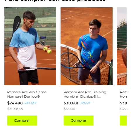
Remera Ace Pro Game
Remera Ace Pro Training
Remera
Hombre | Dunlop®
Hombre | Dunlop® |
Hombr
Turquesa
$24.480
-
23
%
OFF
$30.601
-
10
%
OFF
$30.6
$31.998,45
$34.001
$34.00
Comprar
Comprar
C