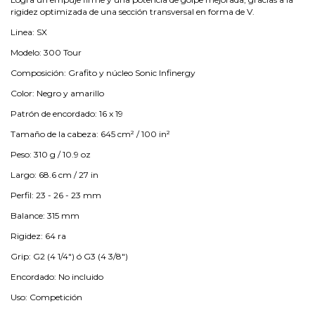
rigidez optimizada de una sección transversal en forma de V.
Linea: SX
Modelo: 300 Tour
Composición: Grafito y núcleo Sonic Infinergy
Color: Negro y amarillo
Patrón de encordado: 16 x 19
Tamaño de la cabeza: 645 cm² / 100 in²
Peso: 310 g / 10.9 oz
Largo: 68.6 cm / 27 in
Perfil: 23 - 26 - 23 mm
Balance: 315 mm
Rigidez: 64 ra
Grip: G2 (4 1/4") ó G3 (4 3/8")
Encordado: No incluido
Uso: Competición