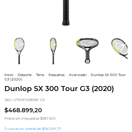
Inicio
.
Deporte
.
Tenis
.
Raquetas
.
Avanzado
.
Dunlop SX 300 Tour
G3 (2020)
Dunlop SX 300 Tour G3 (2020)
SKU:
UTRVFV089BY G3
$468.899,20
Precio sin impuestos
$387.520
3
cuotas sin interés de
$156.299,73