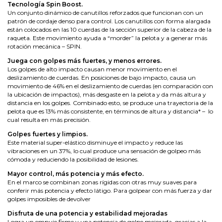
Tecnología Spin Boost.
Un conjunto dinámico de canutillos reforzados que funcionan con un
patrón de cordaje denso para control. Los canutillos con forma alargada
están colocados en las 10 cuerdas de la sección superior de la cabeza de la
raqueta. Este movimiento ayuda a “morder” la pelota y a generar más
rotación mecánica – SPIN.
Juega con golpes más fuertes, y menos errores.
Los golpes de alto impacto causan menor movimiento en el
deslizamiento de cuerdas. En posiciones de bajo impacto, causa un
movimiento de 46% en el deslizamiento de cuerdas (en comparación con
la ubicación de impactos), más desgaste en la pelota y da más altura y
distancia en los golpes. Combinado esto, se produce una trayectoria de la
pelota que es 13% más consistente, en términos de altura y distancia* – lo
cual resulta en más precisión.
Golpes fuertes y limpios.
Este material super-elástico disminuye el impacto y reduce las
vibraciones en un 37%, lo cual produce una sensación de golpeo más
cómoda y reduciendo la posibilidad de lesiones.
Mayor control, más potencia y más efecto.
En el marco se combinan zonas rígidas con otras muy suaves para
conferir más potencia y efecto látigo. Para golpear con más fuerza y dar
golpes imposibles de devolver
Disfruta de una potencia y estabilidad mejoradas
Logra un empuje firme y una potencia de golpe mejorada, gracias a la