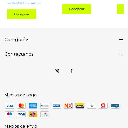
3
x
$59.293,33
sin interés
Comprar
C
Comprar
Categorías
Contactanos
Medios de pago
Medios de envío