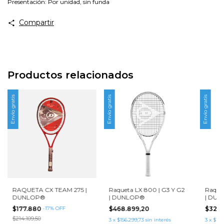
Presentación: Por unidad, sin funda
Compartir
Productos relacionados
Envío gratis
Envío gratis
Envío gratis
RAQUETA CX TEAM 275 |
Raqueta LX 800 | G3 Y G2
Raquet
DUNLOP®
| DUNLOP®
| DU
$177.880
-
17
%
OFF
$468.899,20
$328.
$214.109,50
3
x
$156.299,73
sin interés
3
x
$109