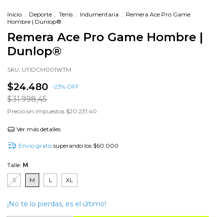
Inicio
.
Deporte
.
Tenis
.
Indumentaria
.
Remera Ace Pro Game
Hombre | Dunlop®
Remera Ace Pro Game Hombre |
Dunlop®
SKU:
UTIDCM001WTM
$24.480
-
23
%
OFF
$31.998,45
Precio sin impuestos
$20.231,40
Ver más detalles
Envío gratis
superando los
$60.000
Talle:
M
S
M
L
XL
¡No te lo pierdas, es el último!