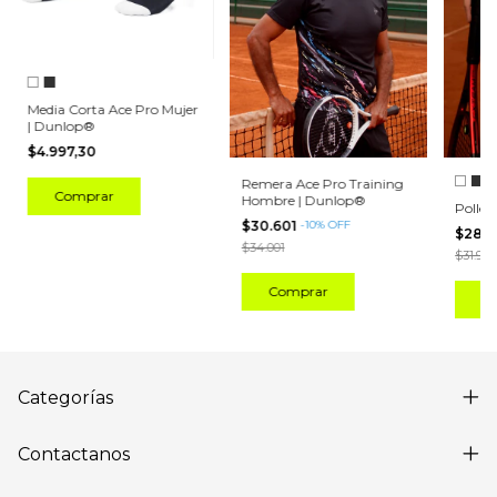
Media Corta Ace Pro Mujer
| Dunlop®
$4.997,30
Remera Ace Pro Training
Comprar
Hombre | Dunlop®
Poller
$30.601
-
10
%
OFF
$28.
$34.001
$31.998
Comprar
C
Categorías
Contactanos